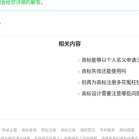
们会给您详细的解答。
吗
相关内容
商标能够以个人名义申请
2
商标失效还能使用吗
4
别再为商标注册多花冤枉
6
商标设计需要注意哪些问
8
构卓企服
商标查询
商标注册
商标交易
版权登记
专利服务
网站搭建
为网页演示效果，无任何实际意义！如果侵犯了您的版权，请联系我们将及时更正和删除！